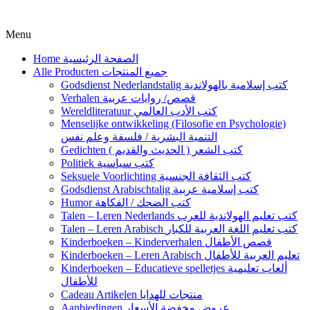
Menu
Home الصفحة الرئيسية
Alle Producten جميع المنتجات
Godsdienst Nederlandstalig كتب إسلامية بالهولاندية
Verhalen قصص/ روايات عربية
Wereldliteratuur كتب الأدب العالمي
Menselijke ontwikkeling (Filosofie en Psychologie)
التنمية البشرية / فلسفة وعلم نفس
Gedichten كتب الشعر ( الحديث والقديم )
Politiek كتب سياسية
Seksuele Voorlichting كتب الثقافة الجنسية
Godsdienst Arabischtalig كتب إسلامية عربية
Humor كتب الضحك / الفكاهة
Talen – Leren Nederlands كتب تعليم الهولاندية للعرب
Talen – Leren Arabisch كتب تعليم اللغة العربية للكبار
Kinderboeken – Kinderverhalen قصص الأطفال
Kinderboeken – Leren Arabisch تعليم العربية للأطفال
Kinderboeken – Educatieve spelletjes ألعاب تعليمية
للأطفال
Cadeau Artikelen منتجات للهدايا
Aanbiedingen عروض مخفضة الأسعار