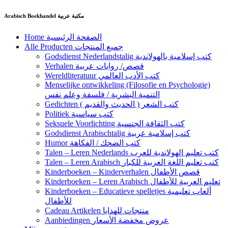
Ga
Arabisch Boekhandel مكتبة عربية
naar
de
Home الصفحة الرئيسية
inhoud
Alle Producten جميع المنتجات
Godsdienst Nederlandstalig كتب إسلامية بالهولاندية
Verhalen قصص/ روايات عربية
Wereldliteratuur كتب الأدب العالمي
Menselijke ontwikkeling (Filosofie en Psychologie)
التنمية البشرية / فلسفة وعلم نفس
Gedichten كتب الشعر ( الحديث والقديم )
Politiek كتب سياسية
Seksuele Voorlichting كتب الثقافة الجنسية
Godsdienst Arabischtalig كتب إسلامية عربية
Humor كتب الضحك / الفكاهة
Talen – Leren Nederlands كتب تعليم الهولاندية للعرب
Talen – Leren Arabisch كتب تعليم اللغة العربية للكبار
Kinderboeken – Kinderverhalen قصص الأطفال
Kinderboeken – Leren Arabisch تعليم العربية للأطفال
Kinderboeken – Educatieve spelletjes ألعاب تعليمية
للأطفال
Cadeau Artikelen منتجات للهدايا
Aanbiedingen عروض مخفضة الأسعار