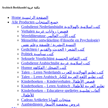
Ga
Arabisch Boekhandel مكتبة عربية
naar
de
Home الصفحة الرئيسية
inhoud
Alle Producten جميع المنتجات
Godsdienst Nederlandstalig كتب إسلامية بالهولاندية
Verhalen قصص/ روايات عربية
Wereldliteratuur كتب الأدب العالمي
Menselijke ontwikkeling (Filosofie en Psychologie)
التنمية البشرية / فلسفة وعلم نفس
Gedichten كتب الشعر ( الحديث والقديم )
Politiek كتب سياسية
Seksuele Voorlichting كتب الثقافة الجنسية
Godsdienst Arabischtalig كتب إسلامية عربية
Humor كتب الضحك / الفكاهة
Talen – Leren Nederlands كتب تعليم الهولاندية للعرب
Talen – Leren Arabisch كتب تعليم اللغة العربية للكبار
Kinderboeken – Kinderverhalen قصص الأطفال
Kinderboeken – Leren Arabisch تعليم العربية للأطفال
Kinderboeken – Educatieve spelletjes ألعاب تعليمية
للأطفال
Cadeau Artikelen منتجات للهدايا
Aanbiedingen عروض مخفضة الأسعار