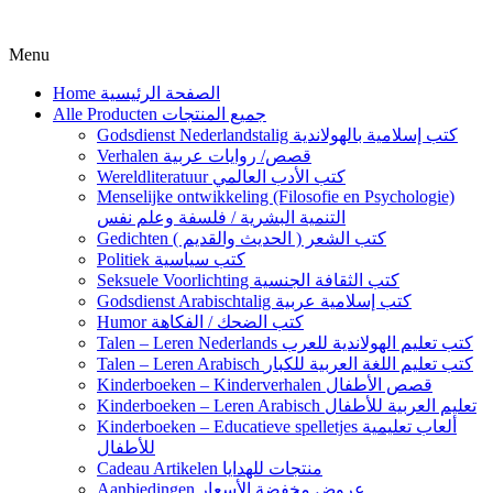
Menu
Home الصفحة الرئيسية
Alle Producten جميع المنتجات
Godsdienst Nederlandstalig كتب إسلامية بالهولاندية
Verhalen قصص/ روايات عربية
Wereldliteratuur كتب الأدب العالمي
Menselijke ontwikkeling (Filosofie en Psychologie)
التنمية البشرية / فلسفة وعلم نفس
Gedichten كتب الشعر ( الحديث والقديم )
Politiek كتب سياسية
Seksuele Voorlichting كتب الثقافة الجنسية
Godsdienst Arabischtalig كتب إسلامية عربية
Humor كتب الضحك / الفكاهة
Talen – Leren Nederlands كتب تعليم الهولاندية للعرب
Talen – Leren Arabisch كتب تعليم اللغة العربية للكبار
Kinderboeken – Kinderverhalen قصص الأطفال
Kinderboeken – Leren Arabisch تعليم العربية للأطفال
Kinderboeken – Educatieve spelletjes ألعاب تعليمية
للأطفال
Cadeau Artikelen منتجات للهدايا
Aanbiedingen عروض مخفضة الأسعار