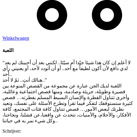
Winkelwagen
اللعبة
“لا أعلم إن كان هذا شيئا جيّدا أم سيّئا.. لكنني بعد أن أحببتك لم يعد
لدي دافع لأن أكون لطيفاً مع أحد.. أو أن أتودد لأحد، أو يعنيني رأي
أحد..
هنالك أنتِ.. ثمّ لا أحد..”
اللعبة لديك الجن عبارة عن مجموعة من القصص المنوعة بين
قصيرة وطويلة، جريئة وصادمة، ومنها قصص اجتماعية وعائلية،
وأخرى تتناول الفطرة والإنسان البسيط المسلم بفطرته… قصص
كثيرة ستستوقفك لتفكر فيما تقرأ وتطرح الأسئلة على نفسك، وتعيد
نظرتك لبعض الأمور… قصص تتناول كافة فئات المجتمع، كافة
الأفكار، والأحلام، والأمنيات، تتحدث عن واقعنا،عن فشلنا، ونجاحنا،
وكل شيء نمر به في حياتنا..
Schrijver: