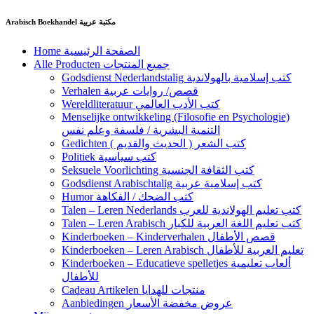
Ga
Arabisch Boekhandel مكتبة عربية
naar
de
Home الصفحة الرئيسية
inhoud
Alle Producten جميع المنتجات
Godsdienst Nederlandstalig كتب إسلامية بالهولاندية
Verhalen قصص/ روايات عربية
Wereldliteratuur كتب الأدب العالمي
Menselijke ontwikkeling (Filosofie en Psychologie)
التنمية البشرية / فلسفة وعلم نفس
Gedichten كتب الشعر ( الحديث والقديم )
Politiek كتب سياسية
Seksuele Voorlichting كتب الثقافة الجنسية
Godsdienst Arabischtalig كتب إسلامية عربية
Humor كتب الضحك / الفكاهة
Talen – Leren Nederlands كتب تعليم الهولاندية للعرب
Talen – Leren Arabisch كتب تعليم اللغة العربية للكبار
Kinderboeken – Kinderverhalen قصص الأطفال
Kinderboeken – Leren Arabisch تعليم العربية للأطفال
Kinderboeken – Educatieve spelletjes ألعاب تعليمية
للأطفال
Cadeau Artikelen منتجات للهدايا
Aanbiedingen عروض مخفضة الأسعار