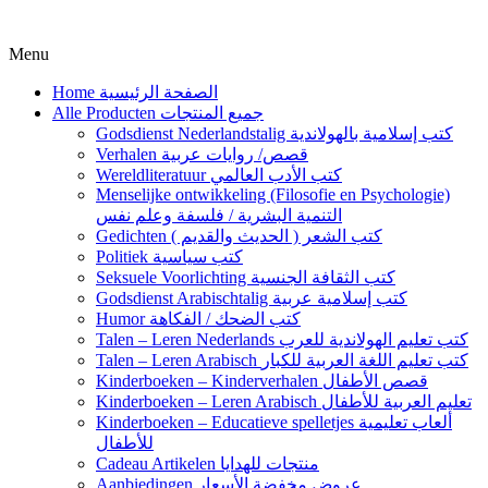
Menu
Home الصفحة الرئيسية
Alle Producten جميع المنتجات
Godsdienst Nederlandstalig كتب إسلامية بالهولاندية
Verhalen قصص/ روايات عربية
Wereldliteratuur كتب الأدب العالمي
Menselijke ontwikkeling (Filosofie en Psychologie)
التنمية البشرية / فلسفة وعلم نفس
Gedichten كتب الشعر ( الحديث والقديم )
Politiek كتب سياسية
Seksuele Voorlichting كتب الثقافة الجنسية
Godsdienst Arabischtalig كتب إسلامية عربية
Humor كتب الضحك / الفكاهة
Talen – Leren Nederlands كتب تعليم الهولاندية للعرب
Talen – Leren Arabisch كتب تعليم اللغة العربية للكبار
Kinderboeken – Kinderverhalen قصص الأطفال
Kinderboeken – Leren Arabisch تعليم العربية للأطفال
Kinderboeken – Educatieve spelletjes ألعاب تعليمية
للأطفال
Cadeau Artikelen منتجات للهدايا
Aanbiedingen عروض مخفضة الأسعار