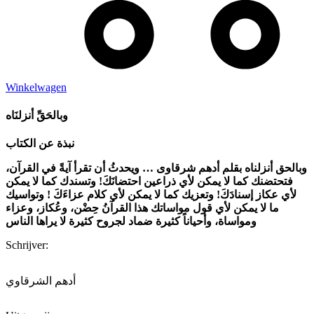
Winkelwagen
وبالحَقِّ أنزلنَاه
نبذة عن الكتاب
وبالحق أنزلناه بقلم أدهم شرقاوى … ويحدثُ أن تقرأ آيةً في القرآن،
فتحتضنك كما لا يمكن لأي ذراعين احتضانَكَ! وتسندك كما لا يمكن
لأي عكاز إسنادَكَ! وتعزيك كما لا يمكن لأي كلام عزاءَكَ ! وتواسيك
ما لا يمكن لأي قول مواساتك هذا القرآنُ حِضْن،
وعُكاز، وعزاء
ومواساة، وأحياناً كثيرة ضماد لجروح كثيرة لا يراها الناس
Schrijver:
أدهم الشرقاوي