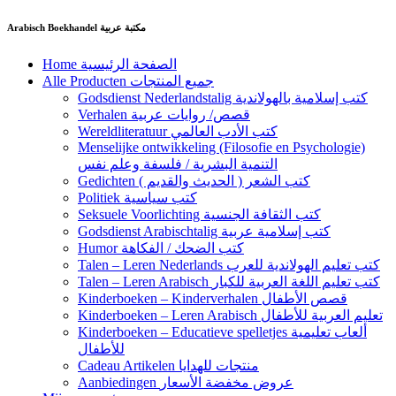
Ga
Arabisch Boekhandel مكتبة عربية
naar
de
Home الصفحة الرئيسية
inhoud
Alle Producten جميع المنتجات
Godsdienst Nederlandstalig كتب إسلامية بالهولاندية
Verhalen قصص/ روايات عربية
Wereldliteratuur كتب الأدب العالمي
Menselijke ontwikkeling (Filosofie en Psychologie)
التنمية البشرية / فلسفة وعلم نفس
Gedichten كتب الشعر ( الحديث والقديم )
Politiek كتب سياسية
Seksuele Voorlichting كتب الثقافة الجنسية
Godsdienst Arabischtalig كتب إسلامية عربية
Humor كتب الضحك / الفكاهة
Talen – Leren Nederlands كتب تعليم الهولاندية للعرب
Talen – Leren Arabisch كتب تعليم اللغة العربية للكبار
Kinderboeken – Kinderverhalen قصص الأطفال
Kinderboeken – Leren Arabisch تعليم العربية للأطفال
Kinderboeken – Educatieve spelletjes ألعاب تعليمية
للأطفال
Cadeau Artikelen منتجات للهدايا
Aanbiedingen عروض مخفضة الأسعار