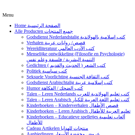
Menu
Home الصفحة الرئيسية
Alle Producten جميع المنتجات
Godsdienst Nederlandstalig كتب إسلامية بالهولاندية
Verhalen قصص/ روايات عربية
Wereldliteratuur كتب الأدب العالمي
Menselijke ontwikkeling (Filosofie en Psychologie)
التنمية البشرية / فلسفة وعلم نفس
Gedichten كتب الشعر ( الحديث والقديم )
Politiek كتب سياسية
Seksuele Voorlichting كتب الثقافة الجنسية
Godsdienst Arabischtalig كتب إسلامية عربية
Humor كتب الضحك / الفكاهة
Talen – Leren Nederlands كتب تعليم الهولاندية للعرب
Talen – Leren Arabisch كتب تعليم اللغة العربية للكبار
Kinderboeken – Kinderverhalen قصص الأطفال
Kinderboeken – Leren Arabisch تعليم العربية للأطفال
Kinderboeken – Educatieve spelletjes ألعاب تعليمية
للأطفال
Cadeau Artikelen منتجات للهدايا
Aanbiedingen عروض مخفضة الأسعار