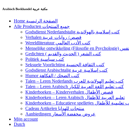
Ga
Arabisch Boekhandel مكتبة عربية
naar
de
Home الصفحة الرئيسية
inhoud
Alle Producten جميع المنتجات
Godsdienst Nederlandstalig كتب إسلامية بالهولاندية
Verhalen قصص/ روايات عربية
Wereldliteratuur كتب الأدب العالمي
Menselijke 
Gedichten كتب الشعر ( الحديث والقديم )
Politiek كتب سياسية
Seksuele Voorlichting كتب الثقافة الجنسية
Godsdienst Arabischtalig كتب إسلامية عربية
Humor كتب الضحك / الفكاهة
Talen – Leren Nederlands كتب تعليم الهولاندية للعرب
Talen – Leren Arabisch كتب تعليم اللغة العربية للكبار
Kinderboeken – Kinderverhalen قصص الأطفال
Kinderboeken – Leren Arabisch تعليم العربية للأطفال
Kinderboeken – Educatieve spelletjes مية للأطفال
Cadeau Artikelen منتجات للهدايا
Aanbiedingen عروض مخفضة الأسعار
Mijn account
Dutch