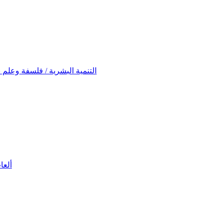
ontwikkeling (Filosofie en Psychologie) التنمية البشرية / فلسفة وعلم نفس
ألعاب تعلي