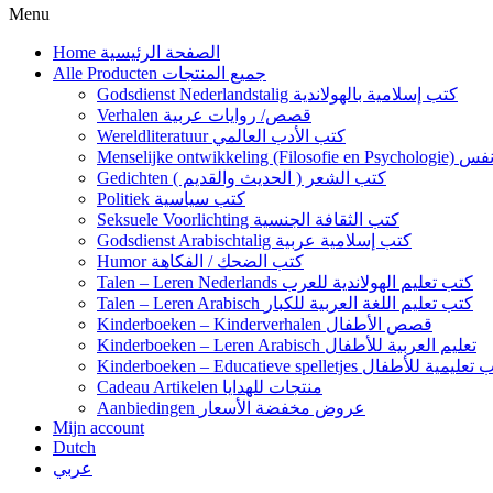
Menu
Home الصفحة الرئيسية
Alle Producten جميع المنتجات
Godsdienst Nederlandstalig كتب إسلامية بالهولاندية
Verhalen قصص/ روايات عربية
Wereldliteratuur كتب الأدب العالمي
Menselijke 
Gedichten كتب الشعر ( الحديث والقديم )
Politiek كتب سياسية
Seksuele Voorlichting كتب الثقافة الجنسية
Godsdienst Arabischtalig كتب إسلامية عربية
Humor كتب الضحك / الفكاهة
Talen – Leren Nederlands كتب تعليم الهولاندية للعرب
Talen – Leren Arabisch كتب تعليم اللغة العربية للكبار
Kinderboeken – Kinderverhalen قصص الأطفال
Kinderboeken – Leren Arabisch تعليم العربية للأطفال
Kinderboeken – Educatieve spelletjes مية للأطفال
Cadeau Artikelen منتجات للهدايا
Aanbiedingen عروض مخفضة الأسعار
Mijn account
Dutch
عربي