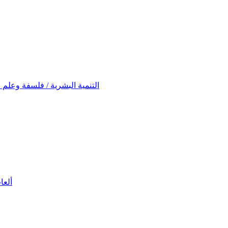
ontwikkeling (Filosofie en Psychologie) التنمية البشرية / فلسفة وعلم نفس
ألعاب تعلي