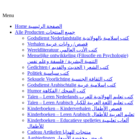
Menu
Home الصفحة الرئيسية
Alle Producten جميع المنتجات
Godsdienst Nederlandstalig كتب إسلامية بالهولاندية
Verhalen قصص/ روايات عربية
Wereldliteratuur كتب الأدب العالمي
Menselijke ontwikkeling (Filosofie en Psychologie)
التنمية البشرية / فلسفة وعلم نفس
Gedichten كتب الشعر ( الحديث والقديم )
Politiek كتب سياسية
Seksuele Voorlichting كتب الثقافة الجنسية
Godsdienst Arabischtalig كتب إسلامية عربية
Humor كتب الضحك / الفكاهة
Talen – Leren Nederlands كتب تعليم الهولاندية للعرب
Talen – Leren Arabisch كتب تعليم اللغة العربية للكبار
Kinderboeken – Kinderverhalen قصص الأطفال
Kinderboeken – Leren Arabisch تعليم العربية للأطفال
Kinderboeken – Educatieve spelletjes ألعاب تعليمية
للأطفال
Cadeau Artikelen منتجات للهدايا
Aanbiedingen عروض مخفضة الأسعار