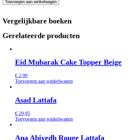
Toevoegen aan winkelwagen
rol
Musc
Slim
Vergelijkbare boeken
aantal
Gerelateerde producten
Eid Mubarak Cake Topper Beige
€
2,99
Toevoegen aan winkelwagen
Asad Lattafa
€
29,95
Toevoegen aan winkelwagen
Ana Abiyedh Rouge Lattafa