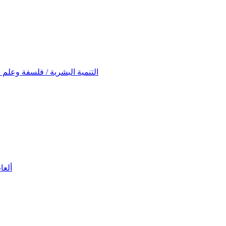
ontwikkeling (Filosofie en Psychologie) التنمية البشرية / فلسفة وعلم نفس
ألعاب تعلي