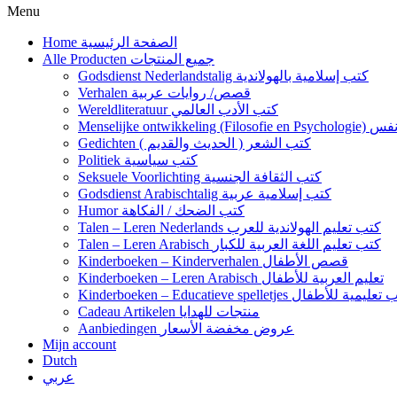
Menu
Home الصفحة الرئيسية
Alle Producten جميع المنتجات
Godsdienst Nederlandstalig كتب إسلامية بالهولاندية
Verhalen قصص/ روايات عربية
Wereldliteratuur كتب الأدب العالمي
Menselijke 
Gedichten كتب الشعر ( الحديث والقديم )
Politiek كتب سياسية
Seksuele Voorlichting كتب الثقافة الجنسية
Godsdienst Arabischtalig كتب إسلامية عربية
Humor كتب الضحك / الفكاهة
Talen – Leren Nederlands كتب تعليم الهولاندية للعرب
Talen – Leren Arabisch كتب تعليم اللغة العربية للكبار
Kinderboeken – Kinderverhalen قصص الأطفال
Kinderboeken – Leren Arabisch تعليم العربية للأطفال
Kinderboeken – Educatieve spelletjes مية للأطفال
Cadeau Artikelen منتجات للهدايا
Aanbiedingen عروض مخفضة الأسعار
Mijn account
Dutch
عربي