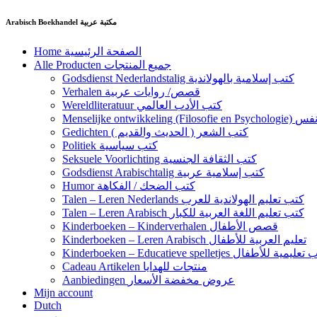
Ga
Arabisch Boekhandel مكتبة عربية
naar
de
Home الصفحة الرئيسية
inhoud
Alle Producten جميع المنتجات
Godsdienst Nederlandstalig كتب إسلامية بالهولاندية
Verhalen قصص/ روايات عربية
Wereldliteratuur كتب الأدب العالمي
Menselijke 
Gedichten كتب الشعر ( الحديث والقديم )
Politiek كتب سياسية
Seksuele Voorlichting كتب الثقافة الجنسية
Godsdienst Arabischtalig كتب إسلامية عربية
Humor كتب الضحك / الفكاهة
Talen – Leren Nederlands كتب تعليم الهولاندية للعرب
Talen – Leren Arabisch كتب تعليم اللغة العربية للكبار
Kinderboeken – Kinderverhalen قصص الأطفال
Kinderboeken – Leren Arabisch تعليم العربية للأطفال
Kinderboeken – Educatieve spelletjes مية للأطفال
Cadeau Artikelen منتجات للهدايا
Aanbiedingen عروض مخفضة الأسعار
Mijn account
Dutch