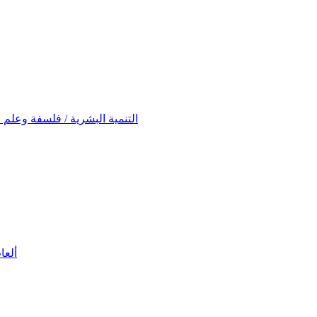
ontwikkeling (Filosofie en Psychologie) التنمية البشرية / فلسفة وعلم نفس
ألعاب تعلي